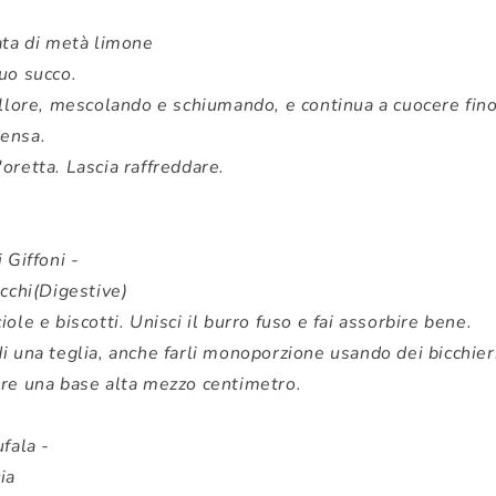
ata di metà limone
uo succo.
ollore, mescolando e schiumando, e continua a cuocere fino
densa.
'oretta. Lascia raffreddare.
 Giffoni -
ecchi(Digestive)
iole e biscotti. Unisci il burro fuso e fai assorbire bene.
i una teglia, anche farli monoporzione usando dei bicchier
are una base alta mezzo centimetro.
ufala -
ia