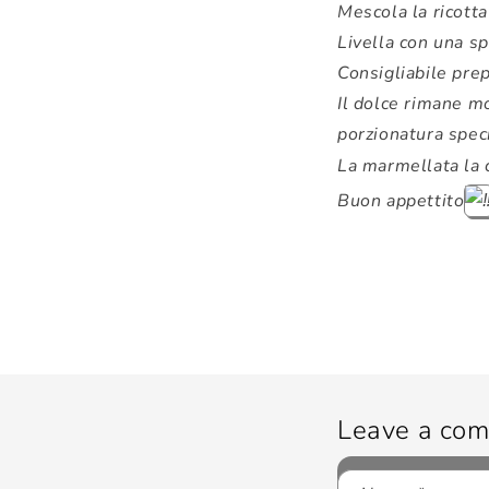
Mescola la ricotta 
Livella con una s
Consigliabile prepa
Il dolce rimane mo
porzionatura speci
La marmellata la c
Buon appettito
Leave a co