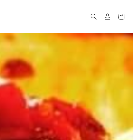
Log
Cart
in