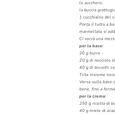
lo zucchero,
la buccia grattugi
1 cucchiaino del s
Porta il tutto a b
marmellata si ad
Ci vorrà una mezz
per la base:
30 g burro -
20 g di nocciole di
40 g di biscotti s
Trita insieme nocc
Versa sulla base d
bene, fino a form
per la crema:
250 g ricotta di b
40 g miele di acac