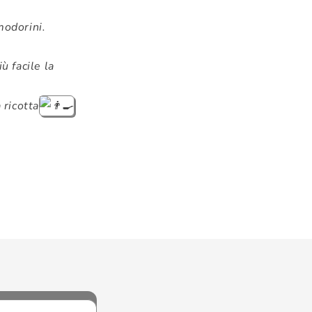
modorini.
̀ facile la
 ricotta