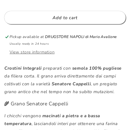
Senatore
Senatore
Cappelli
Cappelli
150g
150g
Add to cart
-
-
I
I
Contadini
Contadini
Pickup available at
DRUGSTORE NAPOLI di Mario Avallone
Usually ready in 24 hours
View store information
Crostini Integrali
preparati con
semola 100% pugliese
da filiera corta. Il grano arriva direttamente dai campi
coltivati con la varietà
Senatore Cappelli
, un pregiato
grano antico che nel tempo non ha subito mutazioni.
🌾 Grano Senatore Cappelli
I chicchi vengono
macinati a pietra e a bassa
temperatura
, lasciandoli interi per ottenere una farina