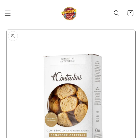
Skip to
content
Cart
Skip to
product
information