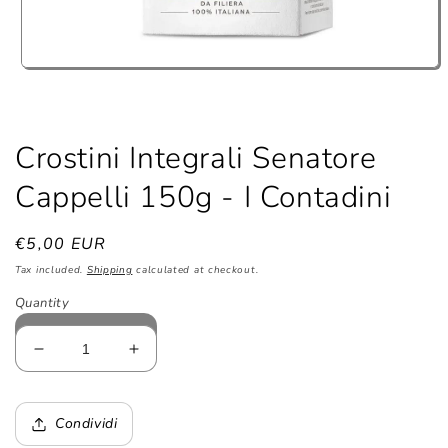
Open
media
1
in
modal
Crostini Integrali Senatore
Cappelli 150g - I Contadini
Regular
€5,00 EUR
price
Tax included.
Shipping
calculated at checkout.
Quantity
Decrease
Increase
quantity
quantity
for
for
Crostini
Crostini
Condividi
Integrali
Integrali