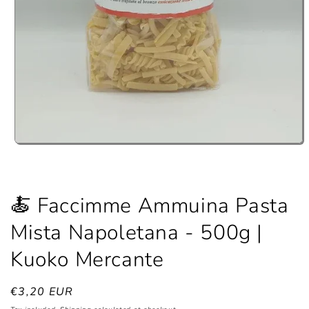
Open
media
1
in
modal
🍝 Faccimme Ammuina Pasta
Mista Napoletana - 500g |
Kuoko Mercante
Regular
€3,20 EUR
price