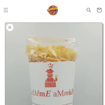
Skip to
content
Cart
Skip to
product
information