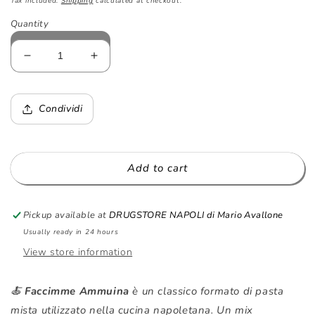
Tax included.
Shipping
calculated at checkout.
Quantity
Decrease
Increase
quantity
quantity
for
for
🍝
🍝
Condividi
Faccimme
Faccimme
Ammuina
Ammuina
Pasta
Pasta
Mista
Mista
Add to cart
Napoletana
Napoletana
-
-
500g
500g
Pickup available at
DRUGSTORE NAPOLI di Mario Avallone
|
|
Usually ready in 24 hours
Kuoko
Kuoko
View store information
Mercante
Mercante
🍝
Faccimme Ammuina
è un classico formato di pasta
mista utilizzato nella cucina napoletana. Un mix