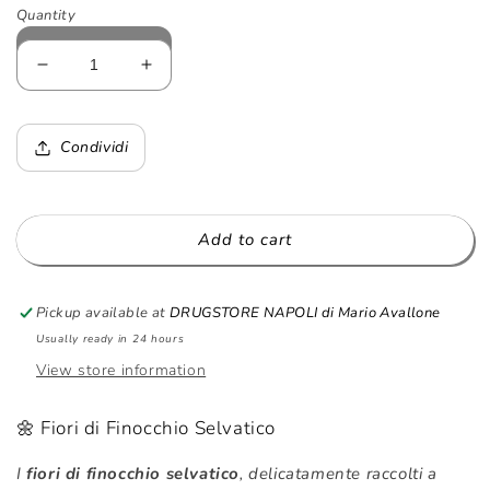
Quantity
Decrease
Increase
quantity
quantity
for
for
Fiori
Fiori
Condividi
di
di
Finocchietto
Finocchietto
Selvatico
Selvatico
-
-
Add to cart
A
A
Casa
Casa
di
di
Pickup available at
DRUGSTORE NAPOLI di Mario Avallone
Dante
Dante
Usually ready in 24 hours
-
-
View store information
25g
25g
🌼 Fiori di Finocchio Selvatico
I
fiori di finocchio selvatico
, delicatamente raccolti a