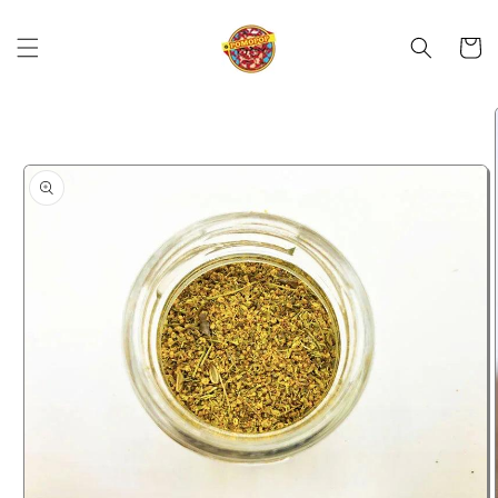
Skip to
content
Cart
Skip to
product
information