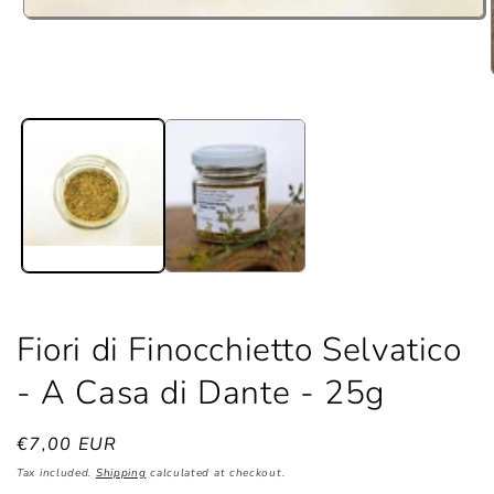
Open
media
1
in
modal
Fiori di Finocchietto Selvatico
- A Casa di Dante - 25g
Regular
€7,00 EUR
price
Tax included.
Shipping
calculated at checkout.