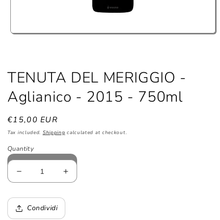
Open
media
1
in
modal
TENUTA DEL MERIGGIO -
Aglianico - 2015 - 750ml
Regular
€15,00 EUR
price
Tax included.
Shipping
calculated at checkout.
Quantity
Decrease
Increase
quantity
quantity
for
for
TENUTA
TENUTA
Condividi
DEL
DEL