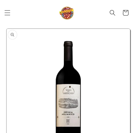
Skip to
content
Cart
Skip to
product
information