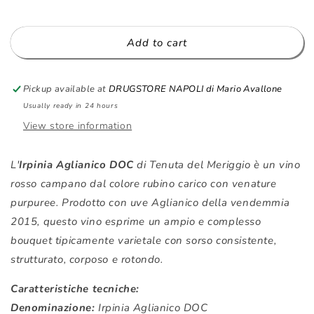
MERIGGIO
MERIGGIO
-
-
Aglianico
Aglianico
Add to cart
-
-
2015
2015
-
-
Pickup available at
DRUGSTORE NAPOLI di Mario Avallone
750ml
750ml
Usually ready in 24 hours
View store information
L'
Irpinia Aglianico DOC
di Tenuta del Meriggio è un vino
rosso campano dal colore rubino carico con venature
purpuree. Prodotto con uve Aglianico della vendemmia
2015, questo vino esprime un ampio e complesso
bouquet tipicamente varietale con sorso consistente,
strutturato, corposo e rotondo.
Caratteristiche tecniche:
Denominazione:
Irpinia Aglianico DOC