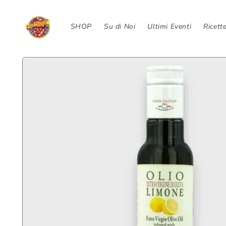
Skip to
content
SHOP
Su di Noi
Ultimi Eventi
Ricett
Skip to
product
information