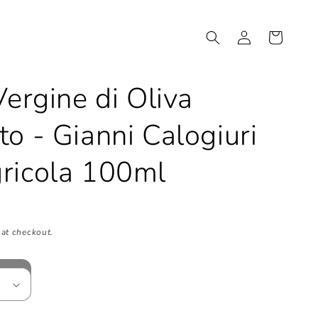
Log
Cart
in
Vergine di Oliva
o - Gianni Calogiuri
ricola 100ml
at checkout.