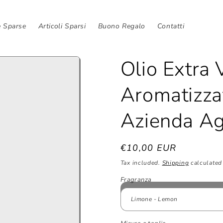
e Sparse
Articoli Sparsi
Buono Regalo
Contatti
Olio Extra 
Aromatizzat
Azienda Ag
Regular
€10,00 EUR
price
Tax included.
Shipping
calculated 
Fragranza