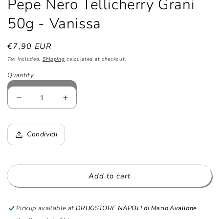
Pepe Nero Tellicherry Grani
50g - Vanissa
Regular
€7,90 EUR
price
Tax included.
Shipping
calculated at checkout.
Quantity
Decrease
Increase
quantity
quantity
for
for
Pepe
Pepe
Condividi
Nero
Nero
Tellicherry
Tellicherry
Grani
Grani
50g
50g
Add to cart
-
-
Vanissa
Vanissa
Pickup available at
DRUGSTORE NAPOLI di Mario Avallone