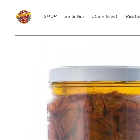
Skip to
content
SHOP
Su di Noi
Ultimi Eventi
Ricett
Skip to
product
information