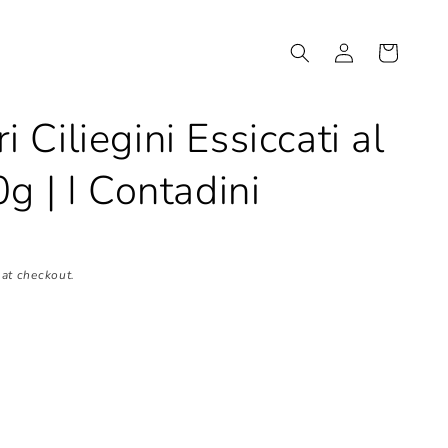
Log
Cart
in
 Ciliegini Essiccati al
g | I Contadini
at checkout.