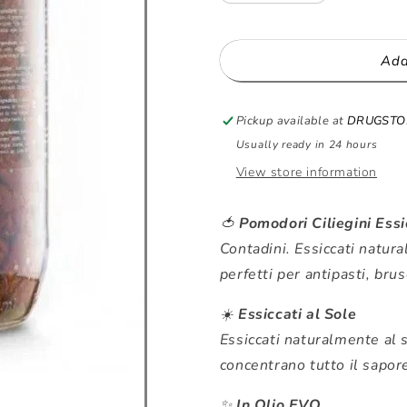
Ciliegini
Ciliegini
Essiccati
Essiccati
al
al
Add
Sole
Sole
-
-
1600g
1600g
Pickup available at
DRUGSTORE
|
|
Usually ready in 24 hours
I
I
Contadini
Contadini
View store information
🍅
Pomodori Ciliegini Essi
Contadini. Essiccati natur
perfetti per antipasti, bru
☀️
Essiccati al Sole
Essiccati naturalmente al 
concentrano tutto il sapor
✨
In Olio EVO