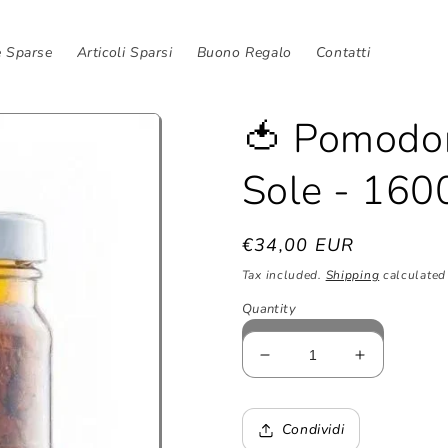
e Sparse
Articoli Sparsi
Buono Regalo
Contatti
🍅 Pomodori
Sole - 1600
Regular
€34,00 EUR
price
Tax included.
Shipping
calculated 
Quantity
Decrease
Increase
quantity
quantity
for
for
🍅
🍅
Condividi
Pomodori
Pomodori