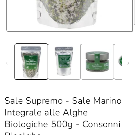
Open
media
1
in
modal
Sale Supremo - Sale Marino
Integrale alle Alghe
Biologiche 500g - Consonni