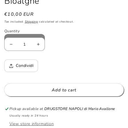
Bioalghe
Regular
€10,00 EUR
price
Tax included.
Shipping
calculated at checkout.
Quantity
Decrease
Increase
quantity
quantity
for
for
Sale
Sale
Condividi
Supremo
Supremo
-
-
Sale
Sale
Marino
Marino
Add to cart
Integrale
Integrale
alle
alle
Alghe
Alghe
Pickup available at
DRUGSTORE NAPOLI di Mario Avallone
Biologiche
Biologiche
Usually ready in 24 hours
500g
500g
View store information
-
-