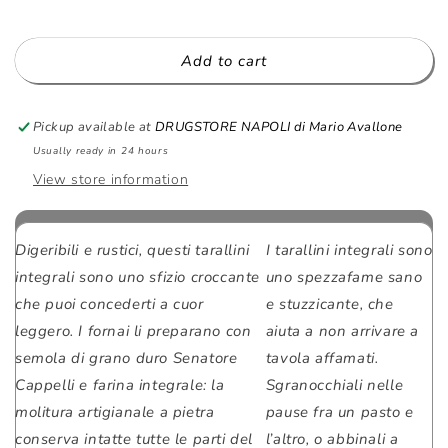
-
-
250
250
g
g
Add to cart
-
-
I
I
Contadini
Contadini
Pickup available at
DRUGSTORE NAPOLI di Mario Avallone
Usually ready in 24 hours
View store information
Digeribili e rustici, questi tarallini
I tarallini integrali sono
integrali sono uno sfizio croccante
uno spezzafame sano
che puoi concederti a cuor
e stuzzicante, che
leggero. I fornai li preparano con
aiuta a non arrivare a
semola di grano duro Senatore
tavola affamati.
Cappelli e farina integrale: la
Sgranocchiali nelle
molitura artigianale a pietra
pause fra un pasto e
conserva intatte tutte le parti del
l’altro, o abbinali a