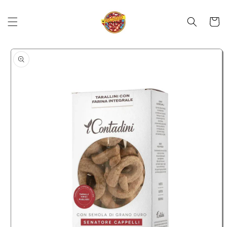
Skip to
content
Cart
Skip to
product
information