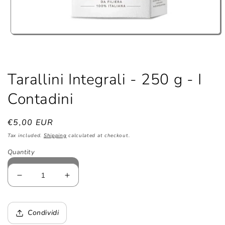
Open
media
1
in
modal
Tarallini Integrali - 250 g - I
Contadini
Regular
€5,00 EUR
price
Tax included.
Shipping
calculated at checkout.
Quantity
Decrease
Increase
quantity
quantity
for
for
Tarallini
Tarallini
Condividi
Integrali
Integrali