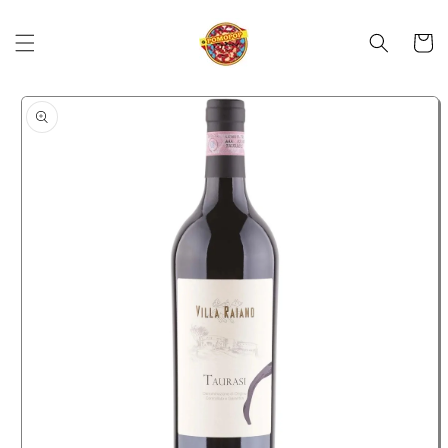
Skip to
content
Cart
Skip to
product
information