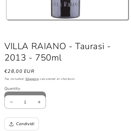
Open
media
1
in
modal
VILLA RAIANO - Taurasi -
2013 - 750ml
Regular
€28,00 EUR
price
Tax included.
Shipping
calculated at checkout.
Quantity
Decrease
Increase
quantity
quantity
for
for
VILLA
VILLA
Condividi
RAIANO
RAIANO