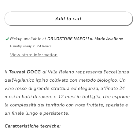
-
-
Taurasi
Taurasi
-
-
Add to cart
2013
2013
-
-
750ml
750ml
Pickup available at
DRUGSTORE NAPOLI di Mario Avallone
Usually ready in 24 hours
View store information
Il
Taurasi DOCG
di Villa Raiano rappresenta l'eccellenza
dell'Aglianico irpino coltivato con metodo biologico. Un
vino rosso di grande struttura ed eleganza, affinato 24
mesi in botti di rovere e 12 mesi in bottiglia, che esprime
la complessità del territorio con note fruttate, speziate e
un finale lungo e persistente.
Caratteristiche tecniche: