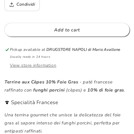
Terrina
Terrina
Condividi
ai
ai
Funghi
Funghi
Porcini
Porcini
10%
10%
Add to cart
Foie
Foie
Gras
Gras
100g
100g
Pickup available at
DRUGSTORE NAPOLI di Mario Avallone
Foie
Foie
Usually ready in 24 hours
Gras
Gras
View store information
Besse
Besse
Terrine aux Cèpes 10% Foie Gras
- paté francese
raffinato con
funghi porcini
(cèpes) e
10% di foie gras
.
🍄 Specialità Francese
Una terrina gourmet che unisce la delicatezza del foie
gras al sapore intenso dei funghi porcini, perfetta per
antipasti raffinati.