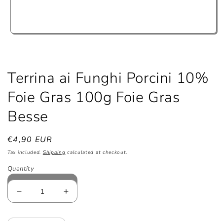
Open
media
1
in
modal
Terrina ai Funghi Porcini 10%
Foie Gras 100g Foie Gras
Besse
Regular
€4,90 EUR
price
Tax included.
Shipping
calculated at checkout.
Quantity
Decrease
Increase
quantity
quantity
for
for