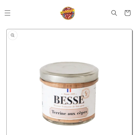
Skip to
content
Cart
Skip to
product
information